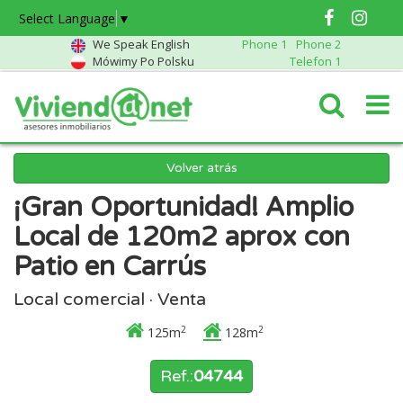
Select Language
▼
We Speak English
Phone 1
Phone 2
Mówimy Po Polsku
Telefon 1
Volver atrás
¡Gran Oportunidad! Amplio
Local de 120m2 aprox con
Patio en Carrús
Local comercial · Venta
2
2
125m
128m
Ref.:
04744