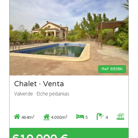
Ref: 6938K
Chalet · Venta
Valverde · Elche pedanias
2
2
464m
4.000m
5
4