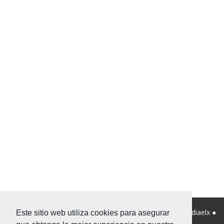
© 2026 Viviendanet Asesores Inmobiliarios ● Diseño:
Mediaelx
●
Este sitio web utiliza cookies para asegurar
Nota legal
●
Privacidad
●
Mapa Web