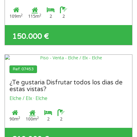
2
2
109m
115m
2
2
150.000 €
Ref: 07453
¿Te gustaria Disfrutar todos los dias de
estas vistas?
Elche / Elx · Elche
2
2
90m
100m
2
2