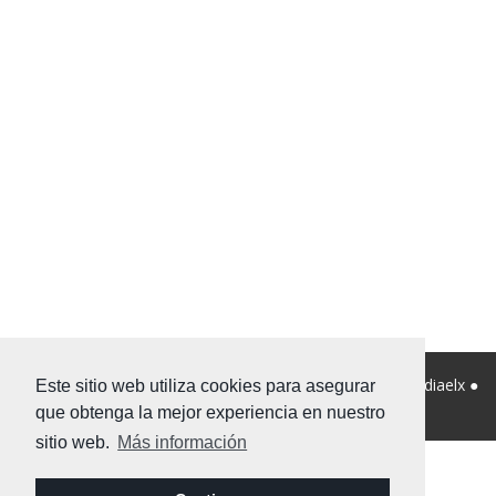
© 2026 Viviendanet Asesores Inmobiliarios ● Diseño:
Mediaelx
●
Este sitio web utiliza cookies para asegurar
Nota legal
●
Privacidad
●
Mapa Web
que obtenga la mejor experiencia en nuestro
sitio web.
Más información