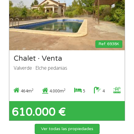
Ref: 6938K
Chalet · Venta
Valverde · Elche pedanias
2
2
464m
4.000m
5
4
610.000 €
Ver todas las propiedades