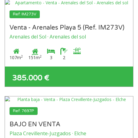
Ref: IM273V
Venta - Arenales Playa 5 (Ref. IM273V)
Arenales del Sol · Arenales del sol
2
2
107m
151m
3
2
385.000 €
Ref: 7697P
BAJO EN VENTA
Plaza Crevillente-Juzgados · Elche