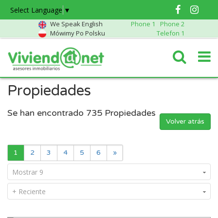
Select Language
▼
We Speak English
Phone 1
Phone 2
Mówimy Po Polsku
Telefon 1
Propiedades
Se han encontrado
735
Propiedades
Volver atrás
1
2
3
4
5
6
»
Mostrar 9
+ Reciente