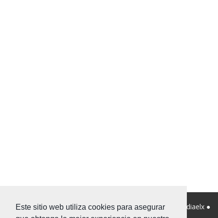
© 2026 Viviendanet Asesores Inmobiliarios ● Diseño:
Mediaelx
●
Este sitio web utiliza cookies para asegurar
Nota legal
●
Privacidad
●
Mapa Web