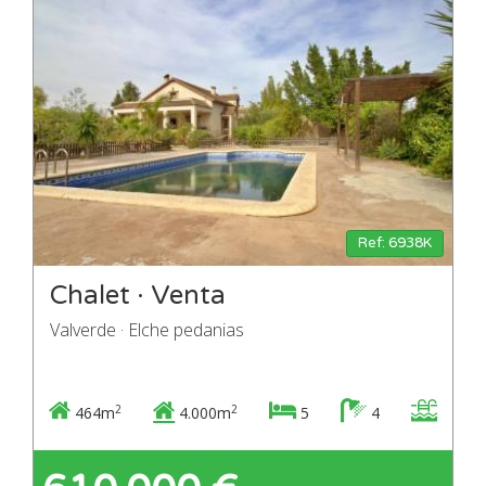
Ref: 6938K
Chalet · Venta
Valverde · Elche pedanias
2
2
464m
4.000m
5
4